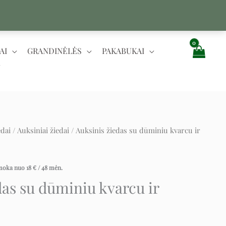
AI
GRANDINĖLĖS
PAKABUKAI
edai
/
Auksiniai žiedai
/ Auksinis žiedas su dūminiu kvarcu ir
rent
ce
įmoka nuo
18
€
/ 48 mėn.
das su dūminiu kvarcu ir
€.