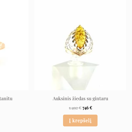
rent
Original
Current
ce
price
price
was:
is:
€.
1.492 €.
746 €.
tanitu
Auksinis žiedas su gintaru
1.492
€
746
€
Į krepšelį