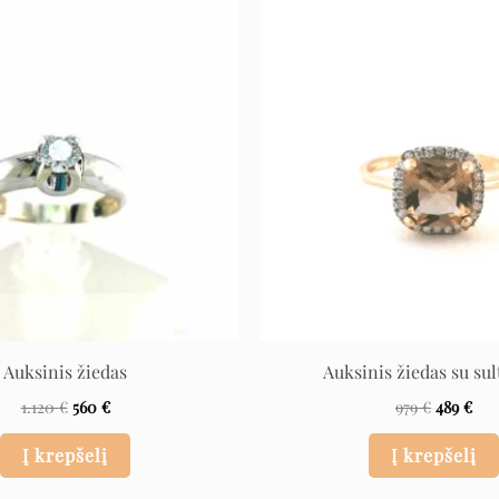
Original
Current
Original
Cur
price
price
price
pri
was:
is:
was:
is:
1.120 €.
560 €.
979 €.
489 
Auksinis žiedas
Auksinis žiedas su sul
1.120
€
560
€
979
€
489
€
Į krepšelį
Į krepšelį