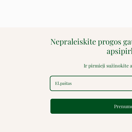
Nepraleiskite progos g
apsipi
Ir pirmieji sužinokite
Prenume