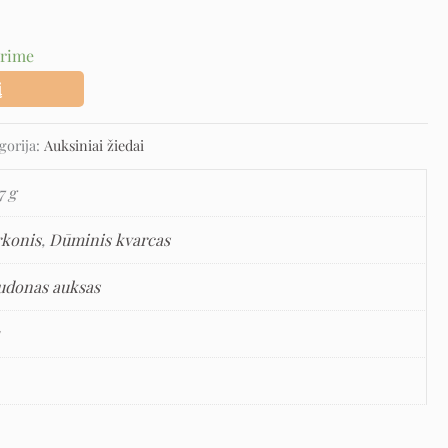
urime
į
gorija:
Auksiniai žiedai
7 g
rkonis
,
Dūminis kvarcas
udonas auksas
5