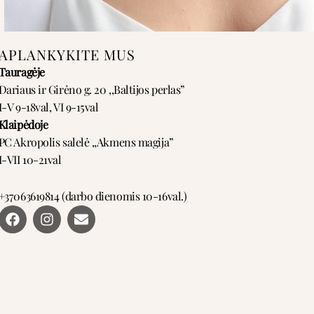
APLANKYKITE MUS
Tauragėje
Dariaus ir Girėno g. 20 ,,Baltijos perlas”
I-V 9-18val, VI 9-15val
Klaipėdoje
PC Akropolis salelė ,,Akmens magija”
I-VII 10-21val
+37063619814 (darbo dienomis 10-16val.)
F
I
E
a
n
n
c
s
v
e
t
e
b
a
l
o
g
o
o
r
p
k
a
e