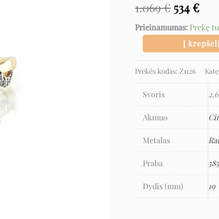
1.069
€
534
€
ir
cirkoniu
Prieinamumas:
Prekę t
Į krepšel
Prekės kodas:
Z1126
Kate
Svoris
2,6
Akmuo
Ci
Metalas
Ra
Praba
58
Dydis (mm)
19