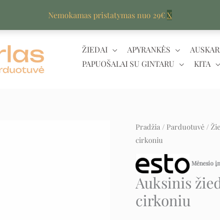
Nemokamas pristatymas nuo 29€
X
ŽIEDAI
APYRANKĖS
AUSKAR
PAPUOŠALAI SU GINTARU
KITA
produkto
Pradžia
/
Parduotuvė
/
Ži
Original
Cur
cirkoniu
kiekis:
price
pri
Auksinis
Mėnesio 
žiedas
was:
is:
Auksinis žie
su
1.069 €.
534 
cirkoniu
dūminiu
kvarcu