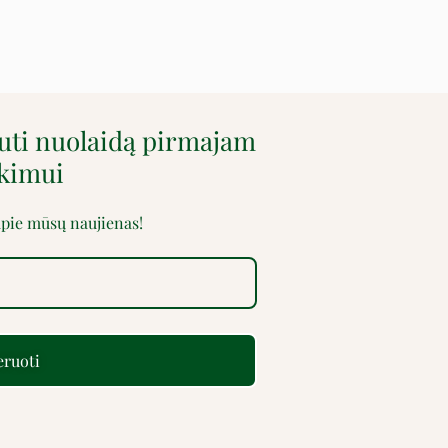
auti nuolaidą pirmajam
rkimui
 apie mūsų naujienas!
ruoti