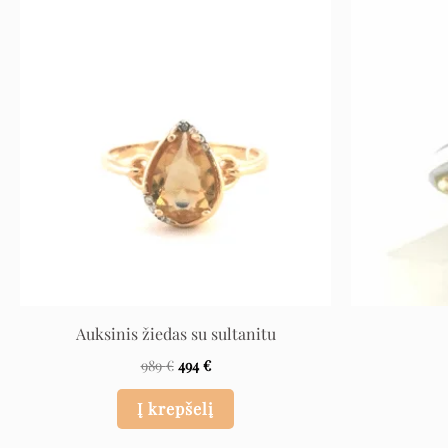
Original
Current
price
price
was:
is:
989 €.
494 €.
Auksinis žiedas su sultanitu
989
€
494
€
Į krepšelį