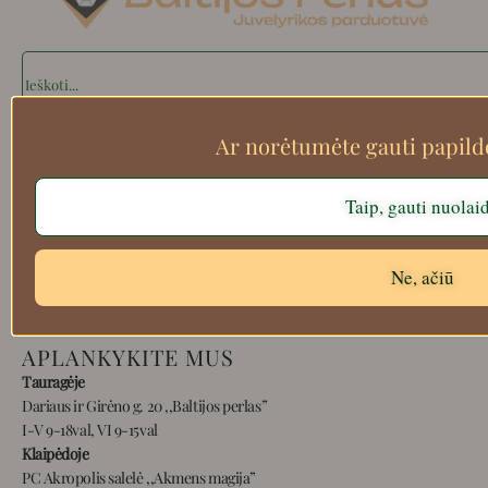
Search
Ar norėtumėte gauti papil
Apie mus
Taip, gauti nuolai
Atsiskaitymo informacija
Prekių grąžinimas
Pristatymas
Ne, ačiū
Privatumas
Prekių pirkimo – pardavimo taisyklės
APLANKYKITE MUS
Tauragėje
Dariaus ir Girėno g. 20 ,,Baltijos perlas”
I-V 9-18val, VI 9-15val
Klaipėdoje
PC Akropolis salelė ,,Akmens magija”