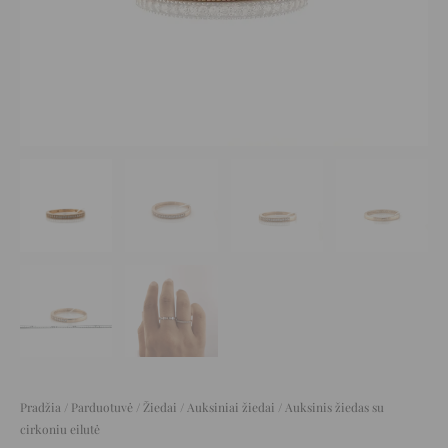
Pradžia
/
Parduotuvė
/
Žiedai
/
Auksiniai žiedai
/ Auksinis žiedas su
cirkoniu eilutė