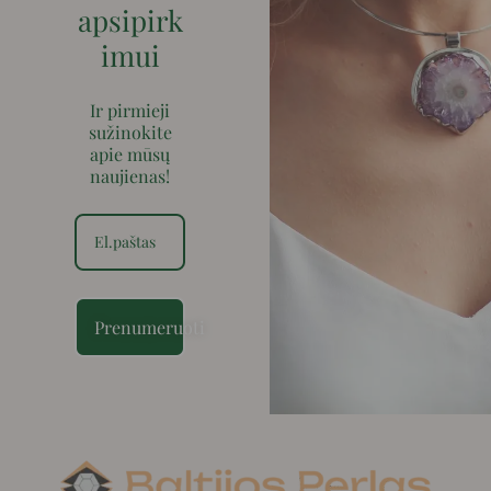
apsipirk
imui
Ir pirmieji
sužinokite
apie mūsų
naujienas!
Prenumeruoti