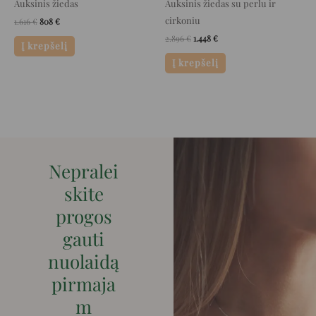
Auksinis žiedas
Auksinis žiedas su perlu ir
cirkoniu
1.616
€
808
€
2.896
€
1.448
€
Į krepšelį
Į krepšelį
Nepralei
skite
progos
gauti
nuolaidą
pirmaja
m