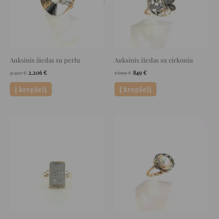
Auksinis žiedas su perlu
Auksinis žiedas su cirkoniu
4.412
€
2.206
€
1.699
€
849
€
Į krepšelį
Į krepšelį
Original
Current
Original
Current
price
price
price
price
was:
is:
was:
is:
1.616 €.
808 €.
2.896 €.
1.448 €.