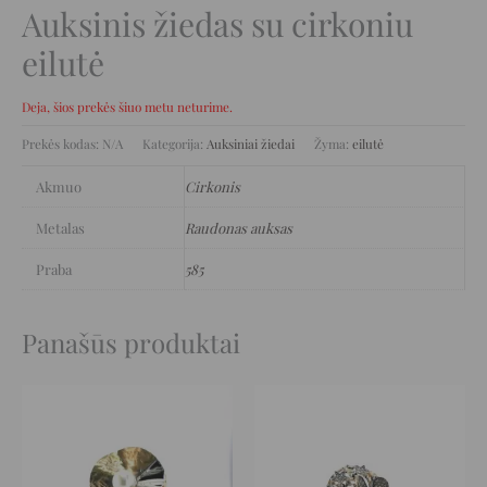
Auksinis žiedas su cirkoniu
eilutė
Deja, šios prekės šiuo metu neturime.
Prekės kodas:
N/A
Kategorija:
Auksiniai žiedai
Žyma:
eilutė
Akmuo
Cirkonis
Metalas
Raudonas auksas
Praba
585
Panašūs produktai
Original
Current
Original
Current
price
price
price
price
was:
is:
was:
is:
4.412 €.
2.206 €.
1.699 €.
849 €.