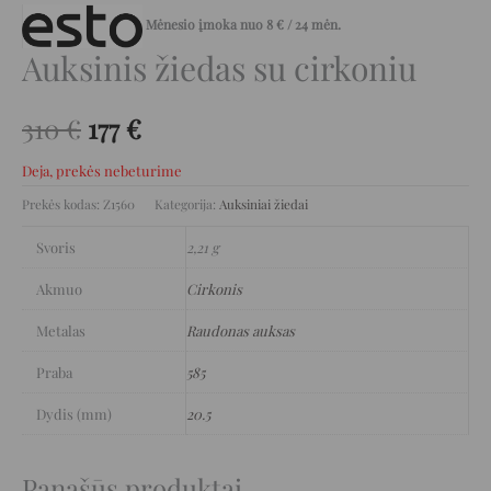
Mėnesio įmoka nuo
8
€
/ 24 mėn.
Auksinis žiedas su cirkoniu
310
€
177
€
Deja, prekės nebeturime
Prekės kodas:
Z1560
Kategorija:
Auksiniai žiedai
Svoris
2,21 g
Akmuo
Cirkonis
Metalas
Raudonas auksas
Praba
585
Dydis (mm)
20.5
Panašūs produktai