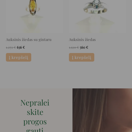
Auksinis žiedas su gintaru
Auksinis žiedas
1.272
€
636
€
1.120
€
560
€
Į krepšelį
Į krepšelį
Nepralei
skite
progos
gauti