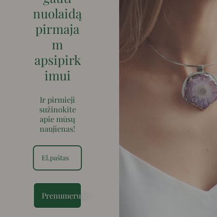
nuolaidą
pirmaja
m
apsipirk
imui
Ir pirmieji
sužinokite
apie mūsų
naujienas!
Prenumeruoti