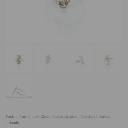
Pradžia
/
Parduotuvė
/
Žiedai
/
Auksiniai žiedai
/ Auksinis žiedas su
cirkoniu