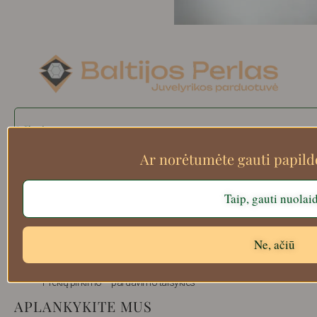
Search
Ar norėtumėte gauti papil
Apie mus
Taip, gauti nuolai
Atsiskaitymo informacija
Prekių grąžinimas
Ne, ačiū
Pristatymas
Privatumas
Prekių pirkimo – pardavimo taisyklės
APLANKYKITE MUS