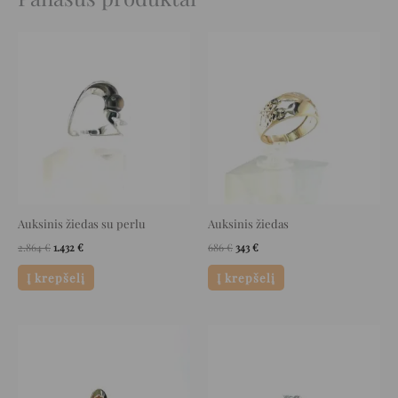
Original
Current
Original
Current
price
price
price
price
was:
is:
was:
is:
2.864 €.
1.432 €.
686 €.
343 €.
Auksinis žiedas su perlu
Auksinis žiedas
2.864
€
1.432
€
686
€
343
€
Į krepšelį
Į krepšelį
Original
Current
Original
Current
price
price
price
price
was:
is:
was:
is:
1.272 €.
636 €.
1.120 €.
560 €.