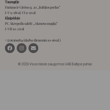
Tauragėje
Dariaus ir Girėno g. 20 ,,Baltijos perlas”
I-V 9-18val, VI 9-15val
Klaipėdoje
PC Akropolis salelė ,,Akmens magija”
I-VII 10-21val
+37063619814 (darbo dienomis 10-16val.)
F
I
E
a
n
n
c
s
v
e
t
e
b
a
l
© 2026 Visos teisės saugomos UAB Baltijos perlas
o
g
o
o
r
p
k
a
e
m