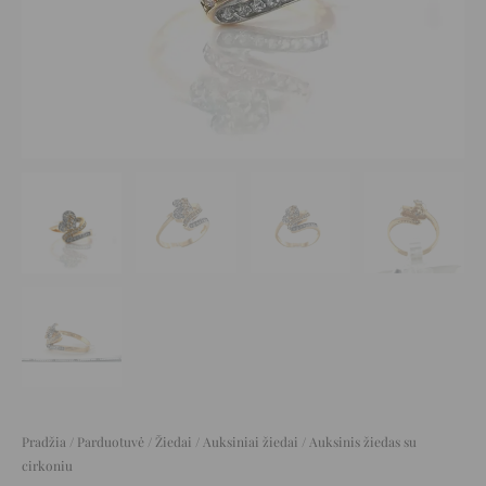
Pradžia
/
Parduotuvė
/
Žiedai
/
Auksiniai žiedai
/ Auksinis žiedas su
cirkoniu