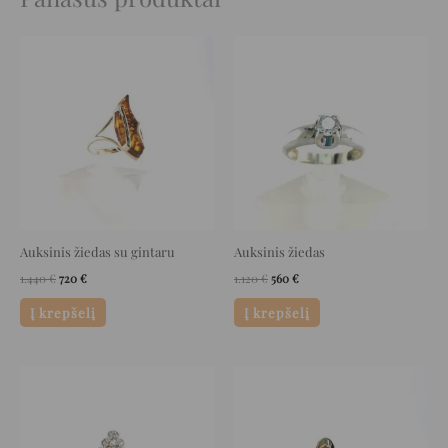
Original
Current
Original
Current
price
price
price
price
was:
is:
was:
is:
1.440 €.
720 €.
1.120 €.
560 €.
Auksinis žiedas su gintaru
Auksinis žiedas
1.440
€
720
€
1.120
€
560
€
Į krepšelį
Į krepšelį
Original
Current
Original
Current
price
price
price
price
was:
is:
was:
is:
1.999 €.
999 €.
1.272 €.
636 €.