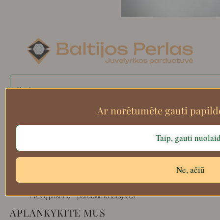
Search
Ar norėtumėte gauti papil
Apie mus
Taip, gauti nuolai
Atsiskaitymo informacija
Prekių grąžinimas
Ne, ačiū
Pristatymas
Privatumas
Prekių pirkimo – pardavimo taisyklės
APLANKYKITE MUS