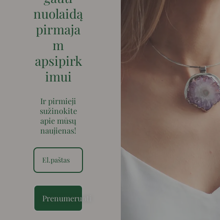
nuolaidą
pirmaja
m
apsipirk
imui
Ir pirmieji
sužinokite
apie mūsų
naujienas!
Prenumeruoti