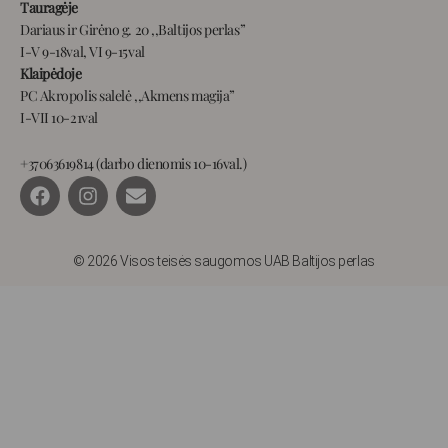
Tauragėje
Dariaus ir Girėno g. 20 ,,Baltijos perlas”
I-V 9-18val, VI 9-15val
Klaipėdoje
PC Akropolis salelė ,,Akmens magija”
I-VII 10-21val
+37063619814 (darbo dienomis 10-16val.)
F
I
E
a
n
n
c
s
v
e
t
e
b
a
l
© 2026 Visos teisės saugomos UAB Baltijos perlas
o
g
o
o
r
p
k
a
e
m