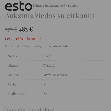
Mėnesio įmoka nuo
16
€
/ 48 mėn.
Auksinis žiedas su cirkoniu
777
€
482
€
Deja, prekės nebeturime
Prekės kodas:
Z1196
Kategorija:
Auksiniai žiedai
Svoris
3,88 g
Akmuo
Cirkonis
Metalas
Raudonas auksas
Praba
585
Dydis (mm)
18.5
Panašūs produktai