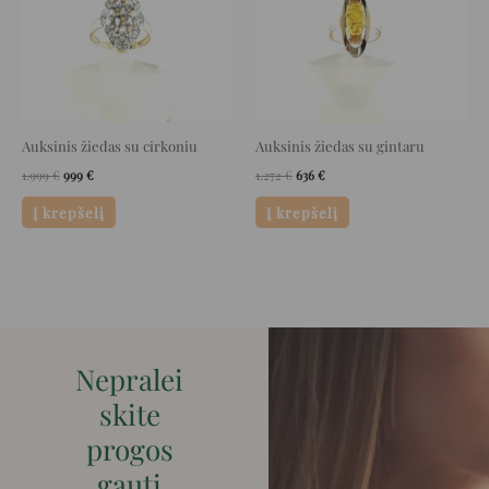
Auksinis žiedas su cirkoniu
Auksinis žiedas su gintaru
1.999
€
999
€
1.272
€
636
€
Į krepšelį
Į krepšelį
Nepralei
skite
progos
gauti