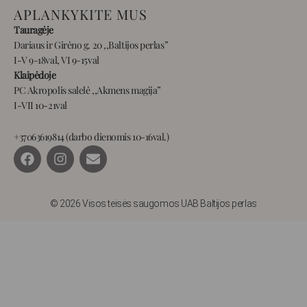
APLANKYKITE MUS
Tauragėje
Dariaus ir Girėno g. 20 ,,Baltijos perlas”
I-V 9-18val, VI 9-15val
Klaipėdoje
PC Akropolis salelė ,,Akmens magija”
I-VII 10-21val
+37063619814 (darbo dienomis 10-16val.)
F
I
E
a
n
n
c
s
v
e
t
e
b
a
l
© 2026 Visos teisės saugomos UAB Baltijos perlas
o
g
o
o
r
p
k
a
e
m