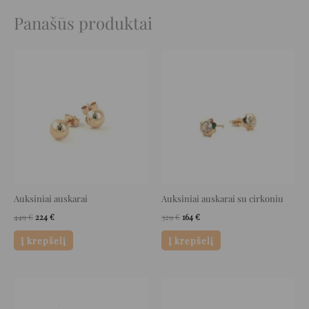
Panašūs produktai
Original
Current
Original
Current
price
price
price
price
was:
is:
was:
is:
449 €.
224 €.
329 €.
164 €.
Auksiniai auskarai
Auksiniai auskarai su cirkoniu
449
€
224
€
329
€
164
€
Į krepšelį
Į krepšelį
Original
Current
Original
Current
price
price
price
price
was:
is:
was:
is: