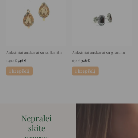
1.492 €.
746 €.
652 €.
326 €.
Auksiniai auskarai su sultanitu
Auksiniai auskarai su granatu
1.492
€
746
€
652
€
326
€
Į krepšelį
Į krepšelį
Nepralei
skite
progos