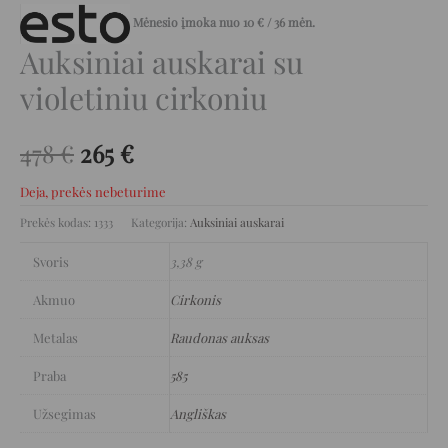
Mėnesio įmoka nuo
10
€
/ 36 mėn.
Auksiniai auskarai su
violetiniu cirkoniu
478
€
265
€
Deja, prekės nebeturime
Prekės kodas:
1333
Kategorija:
Auksiniai auskarai
Svoris
3,38 g
Akmuo
Cirkonis
Metalas
Raudonas auksas
Praba
585
Užsegimas
Angliškas