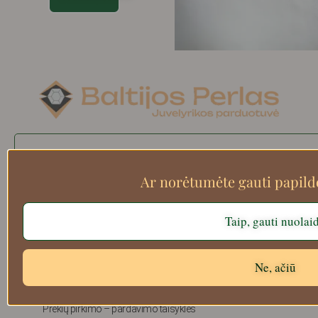
Search
Ar norėtumėte gauti papil
Taip, gauti nuolai
Apie mus
Atsiskaitymo informacija
Prekių grąžinimas
Ne, ačiū
Pristatymas
Privatumas
Prekių pirkimo – pardavimo taisyklės