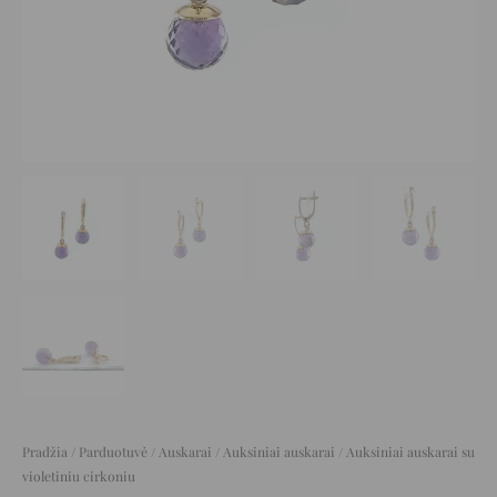
Pradžia
/
Parduotuvė
/
Auskarai
/
Auksiniai auskarai
/ Auksiniai auskarai su
violetiniu cirkoniu