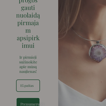
gauti
nuolaidą
pirmaja
m
apsipirk
imui
Ir pirmieji
sužinokite
apie mūsų
naujienas!
Prenumeruoti