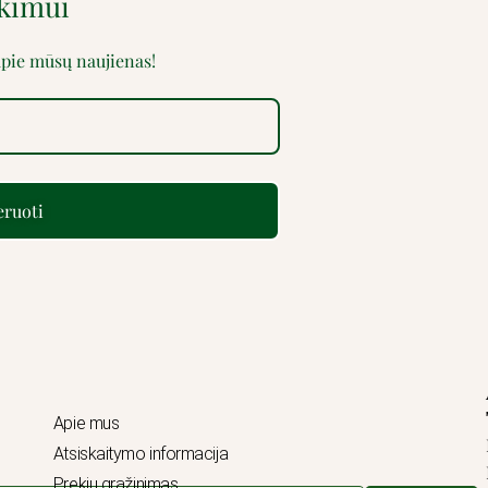
rkimui
 apie mūsų naujienas!
ruoti
Apie mus
Atsiskaitymo informacija
Prekių grąžinimas