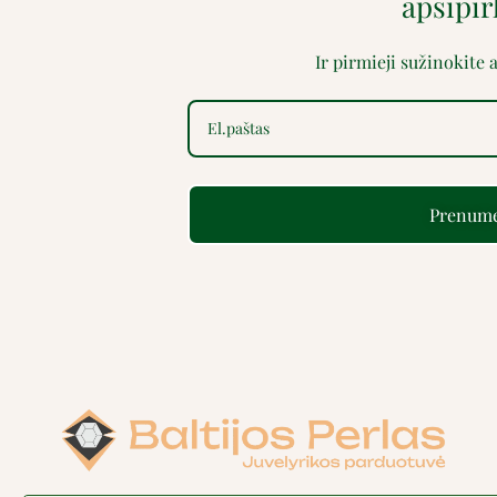
apsipi
Ir pirmieji sužinokite
Prenume