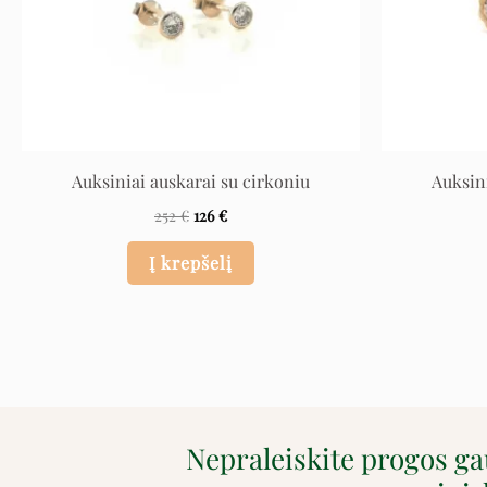
Auksiniai auskarai su cirkoniu
Auksin
252
€
126
€
Į krepšelį
Nepraleiskite progos g