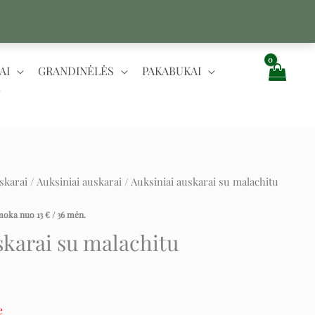
AI
GRANDINĖLĖS
PAKABUKAI
skarai
/
Auksiniai auskarai
/ Auksiniai auskarai su malachitu
ent
e
įmoka nuo
13
€
/ 36 mėn.
skarai su malachitu
.
e