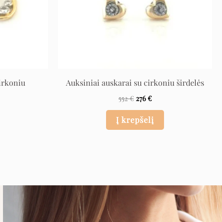
irkoniu
Auksiniai auskarai su cirkoniu širdelės
552
€
276
€
Į krepšelį