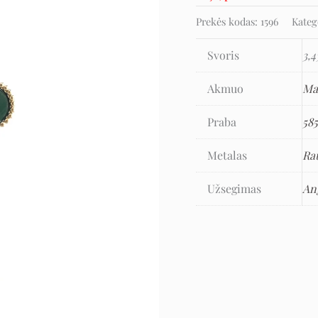
Prekės kodas:
1596
Kateg
Svoris
3,4
Akmuo
Ma
Praba
58
Metalas
Ra
Užsegimas
An