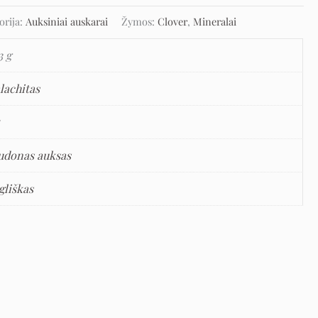
orija:
Auksiniai auskarai
Žymos:
Clover
,
Mineralai
3 g
lachitas
5
udonas auksas
gliškas