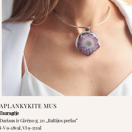
APLANKYKITE MUS
Tauragėje
Dariaus ir Girėno g. 20 ,,Baltijos perlas”
I-V 9-18val, VI 9-15val