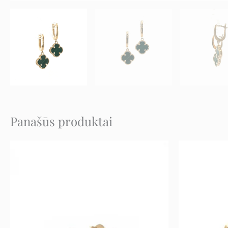
Panašūs produktai
Original
Current
price
price
was:
is:
252 €.
126 €.