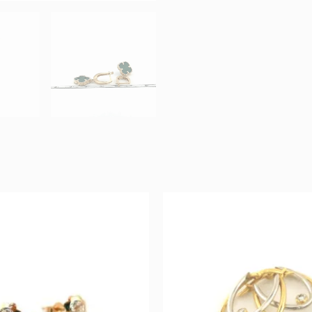
Original
Current
Original
Cu
price
price
price
pri
was:
is:
was:
is:
329 €.
164 €.
1.272 €.
636