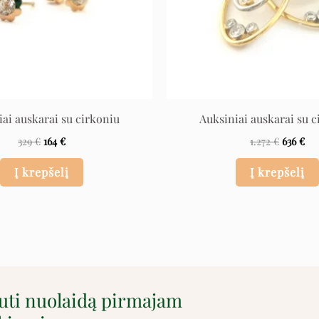
iai auskarai su cirkoniu
Auksiniai auskarai su c
329
€
164
€
1.272
€
636
€
Į krepšelį
Į krepšelį
auti nuolaidą pirmajam