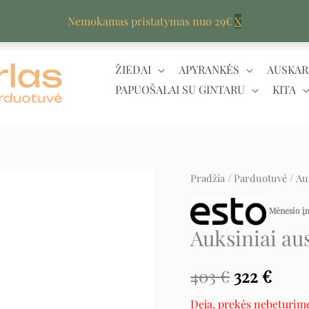
Nemokamas pristatymas nuo 29€
X
ŽIEDAI
APYRANKĖS
AUSKAR
PAPUOŠALAI SU GINTARU
KITA
Pradžia
/
Parduotuvė
/
Au
Original
Curr
price
pric
Mėnesio 
Auksiniai au
was:
is:
403 €.
322 €
403
€
322
€
Deja, prekės nebeturim