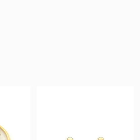
rrent
Original
Current
ce
price
price
was:
is:
 €.
552 €.
276 €.