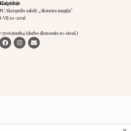
Klaipėdoje
PC Akropolis salelė ,,Akmens magija”
I-VII 10-21val
+37063619814 (darbo dienomis 10-16val.)
F
I
E
a
n
n
c
s
v
e
t
e
b
a
l
o
g
o
o
r
p
k
a
e
m
×