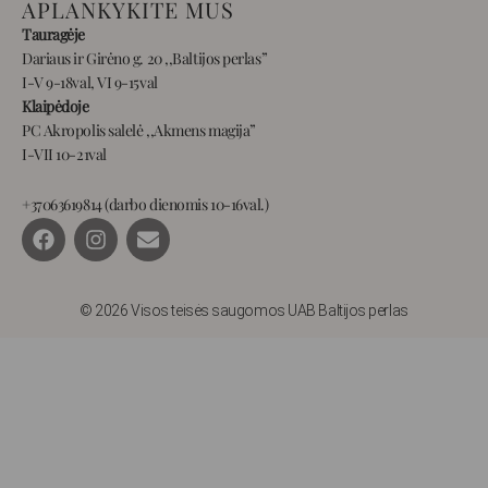
APLANKYKITE MUS
Tauragėje
Dariaus ir Girėno g. 20 ,,Baltijos perlas”
I-V 9-18val, VI 9-15val
Klaipėdoje
PC Akropolis salelė ,,Akmens magija”
I-VII 10-21val
+37063619814 (darbo dienomis 10-16val.)
F
I
E
a
n
n
c
s
v
e
t
e
b
a
l
© 2026 Visos teisės saugomos UAB Baltijos perlas
o
g
o
o
r
p
k
a
e
m