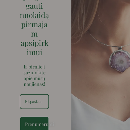
gauti
nuolaidą
pirmaja
m
apsipirk
imui
Ir pirmieji
sužinokite
apie mūsų
naujienas!
Prenumeruoti