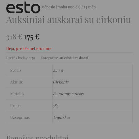
Mėnesio įmoka nuo
8
€
/ 24 mėn.
Auksiniai auskarai su cirkoniu
318
€
175
€
Deja, prekės nebeturime
Prekės kodas:
1179
Kategorija:
Auksiniai auskarai
Svoris
2,20 g
Akmuo
Cirkonis
Metalas
Raudonas auksas
Praba
585
Užsegimas
Angliškas
Panašūs produktai