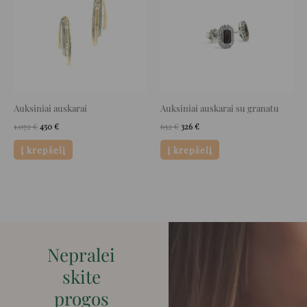
Auksiniai auskarai
Auksiniai auskarai su granatu
1.072
€
450
€
652
€
326
€
Į krepšelį
Į krepšelį
Nepralei
skite
progos