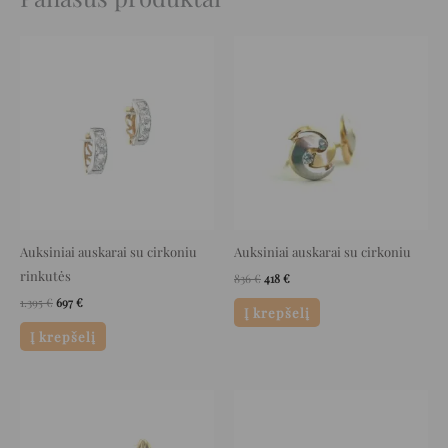
Original
Current
Original
Current
price
price
price
price
was:
is:
was:
is:
1.395 €.
697 €.
836 €.
418 €.
Auksiniai auskarai su cirkoniu
Auksiniai auskarai su cirkoniu
rinkutės
836
€
418
€
1.395
€
697
€
Į krepšelį
Į krepšelį
Original
Current
Original
Current
price
price
price
price
was:
is:
was:
is:
1.072 €.
450 €.
652 €.
326 €.