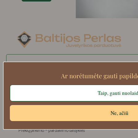
Search
Ar norėtumėte gauti papil
Taip, gauti nuolai
Apie mus
Atsiskaitymo informacija
Prekių grąžinimas
Ne, ačiū
Pristatymas
Privatumas
Prekių pirkimo – pardavimo taisyklės