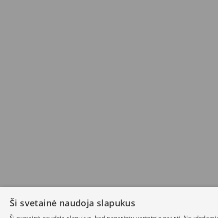
Ši svetainė naudoja slapukus
Ši svetainė naudoja slapukus, kad pagerintų vartotojo patirtį. Naudodami