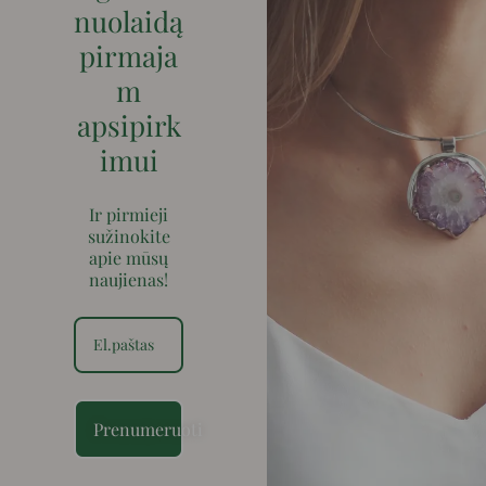
nuolaidą
pirmaja
m
apsipirk
imui
Ir pirmieji
sužinokite
apie mūsų
naujienas!
Prenumeruoti