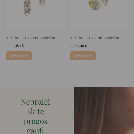
Auksiniai auskarai su cirkoniu
Auksiniai auskarai su cirkoniu
760
€
380
€
432
€
216
€
Į krepšelį
Į krepšelį
Nepralei
skite
progos
gauti