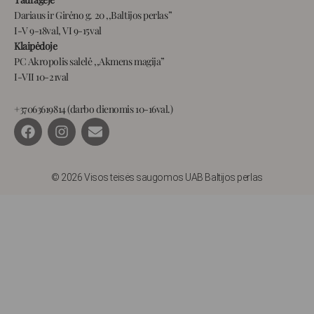
Dariaus ir Girėno g. 20 ,,Baltijos perlas”
I-V 9-18val, VI 9-15val
Klaipėdoje
PC Akropolis salelė ,,Akmens magija”
I-VII 10-21val
+37063619814 (darbo dienomis 10-16val.)
F
I
E
a
n
n
c
s
v
e
t
e
b
a
l
© 2026 Visos teisės saugomos UAB Baltijos perlas
o
g
o
o
r
p
k
a
e
m