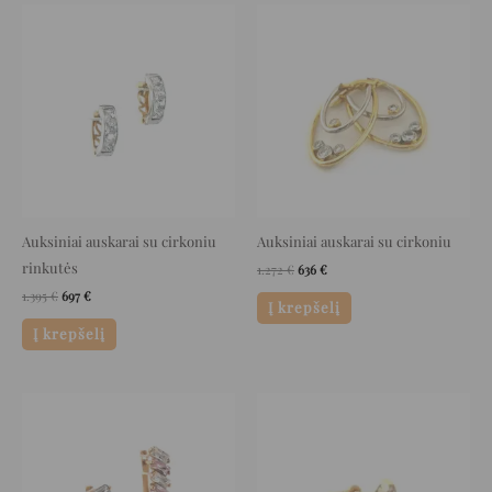
Original
Current
Original
Current
price
price
price
price
was:
is:
was:
is:
1.395 €.
697 €.
1.272 €.
636 €.
Auksiniai auskarai su cirkoniu
Auksiniai auskarai su cirkoniu
rinkutės
1.272
€
636
€
1.395
€
697
€
Į krepšelį
Į krepšelį
Original
Current
Original
Current
price
price
price
price
was:
is:
was:
is:
760 €.
380 €.
432 €.
216 €.