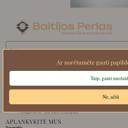
Search
Ar norėtumėte gauti papil
Apie mus
Taip, gauti nuolai
Atsiskaitymo informacija
Prekių grąžinimas
Ne, ačiū
Pristatymas
Privatumas
Prekių pirkimo – pardavimo taisyklės
APLANKYKITE MUS
Tauragėje