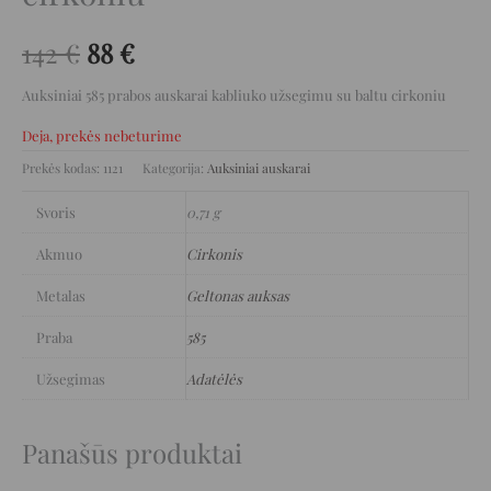
142
€
88
€
Auksiniai 585 prabos auskarai kabliuko užsegimu su baltu cirkoniu
Deja, prekės nebeturime
Prekės kodas:
1121
Kategorija:
Auksiniai auskarai
Svoris
0,71 g
Akmuo
Cirkonis
Metalas
Geltonas auksas
Praba
585
Užsegimas
Adatėlės
Panašūs produktai