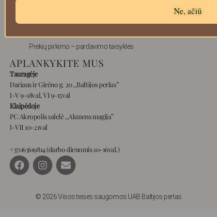
Ne, ačiū
Prekių grąžinimas
Pristatymas
Privatumas
Prekių pirkimo – pardavimo taisyklės
APLANKYKITE MUS
Tauragėje
Dariaus ir Girėno g. 20 ,,Baltijos perlas”
I-V 9-18val, VI 9-15val
Klaipėdoje
PC Akropolis salelė ,,Akmens magija”
I-VII 10-21val
+37063619814 (darbo dienomis 10-16val.)
F
I
E
a
n
n
c
s
v
e
t
e
b
a
l
© 2026 Visos teisės saugomos UAB Baltijos perlas
o
g
o