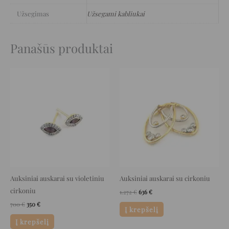
Užsegimas
Užsegami kabliukai
Panašūs produktai
Original
Current
Original
Current
price
price
price
price
was:
is:
was:
is:
700 €.
350 €.
1.272 €.
636 €.
Auksiniai auskarai su violetiniu
Auksiniai auskarai su cirkoniu
cirkoniu
1.272
€
636
€
700
€
350
€
Į krepšelį
Į krepšelį