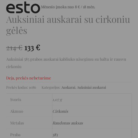
Mėnesio įmoka nuo
8
€
/ 18 mėn.
Auksiniai auskarai su cirkoniu
gėlės
214
€
133
€
Auksiniai 585 prabos auskarai kabliuko užsegimu su baltu ir rausvu
cirkoniu
Deja, prekės nebeturime
Prekės kodas:
1086
Kategorijos:
Auskarai
,
Auksiniai auskarai
Svoris
1,07 g
Akmuo
Cirkonis
Metalas
Raudonas auksas
Praba
585