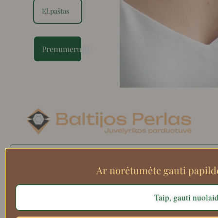
Prenumeruoti
Search
Ar norėtumėte gauti papil
Taip, gauti nuolai
Apie mus
Atsiskaitymo informacija