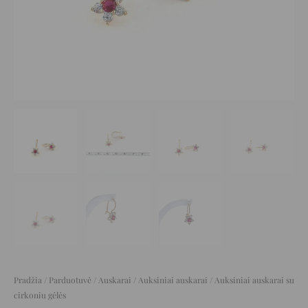
Pradžia
/
Parduotuvė
/
Auskarai
/
Auksiniai auskarai
/ Auksiniai auskarai su
cirkoniu gėlės