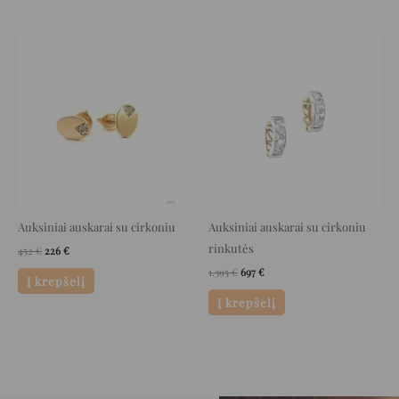
Original
Current
Original
Current
price
price
price
price
was:
is:
was:
is:
452 €.
226 €.
1.395 €.
697 €.
Auksiniai auskarai su cirkoniu
Auksiniai auskarai su cirkoniu
rinkutės
452
€
226
€
1.395
€
697
€
Į krepšelį
Į krepšelį