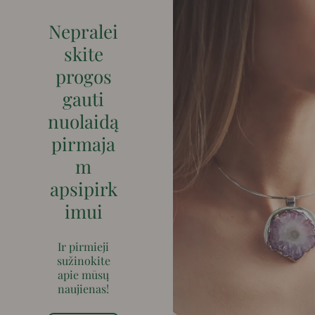
Nepralei
skite
progos
gauti
nuolaidą
pirmaja
m
apsipirk
imui
Ir pirmieji
sužinokite
apie mūsų
naujienas!