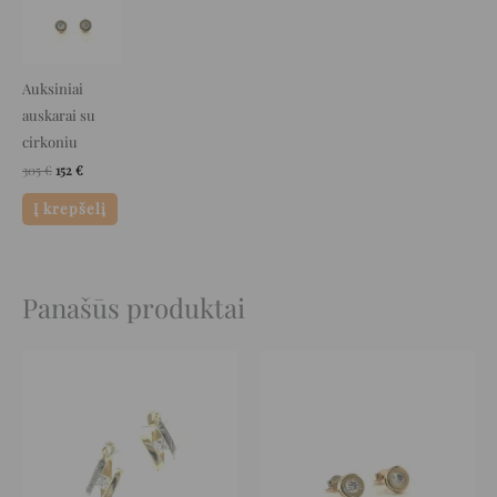
was:
is:
305 €.
152 €.
Auksiniai
auskarai su
cirkoniu
305
€
152
€
Į krepšelį
Panašūs produktai
Original
Current
Original
Current
price
price
price
price
was:
is:
was:
is:
760 €.
380 €.
372 €.
186 €.