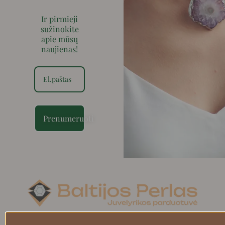
Ir pirmieji
sužinokite
apie mūsų
naujienas!
Prenumeruoti
Search