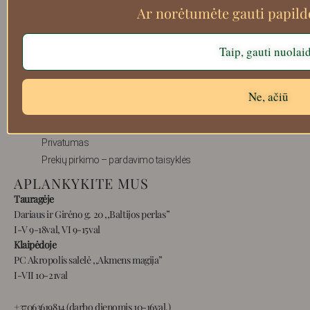
Ar norėtumėte gauti papil
Taip, gauti nuolai
Apie mus
Atsiskaitymo informacija
Ne, ačiū
Prekių grąžinimas
Pristatymas
Privatumas
Prekių pirkimo – pardavimo taisyklės
APLANKYKITE MUS
Tauragėje
Dariaus ir Girėno g. 20 ,,Baltijos perlas”
I-V 9-18val, VI 9-15val
Klaipėdoje
PC Akropolis salelė ,,Akmens magija”
I-VII 10-21val
+37063619814 (darbo dienomis 10-16val.)