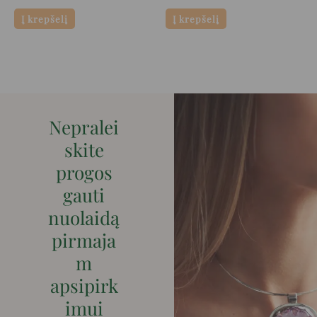
Į krepšelį
Į krepšelį
Nepralei
skite
progos
gauti
nuolaidą
pirmaja
m
apsipirk
imui