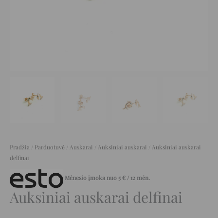
Pradžia
/
Parduotuvė
/
Auskarai
/
Auksiniai auskarai
/ Auksiniai auskarai
delfinai
Mėnesio įmoka nuo
5
€
/ 12 mėn.
Auksiniai auskarai delfinai