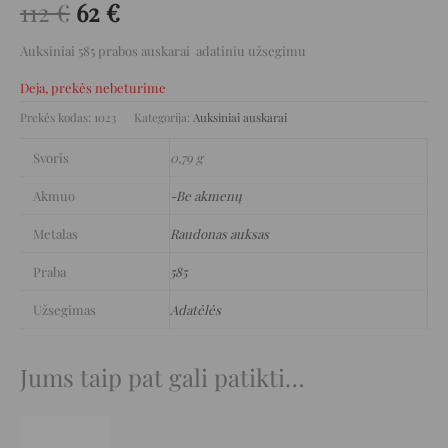
112
€
62
€
Auksiniai 585 prabos auskarai adatiniu užsegimu
Deja, prekės nebeturime
Prekės kodas:
1023
Kategorija:
Auksiniai auskarai
Svoris
0,79 g
Akmuo
-Be akmenų
Metalas
Raudonas auksas
Praba
585
Užsegimas
Adatėlės
Jums taip pat gali patikti…
Original
Current
price
price