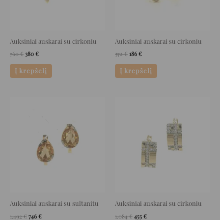
Auksiniai auskarai su cirkoniu
Auksiniai auskarai su cirkoniu
760
€
380
€
372
€
186
€
Į krepšelį
Į krepšelį
Original
Current
Original
Current
price
price
price
price
was:
is:
was:
is:
1.492 €.
746 €.
1.084 €.
455 €.
Auksiniai auskarai su sultanitu
Auksiniai auskarai su cirkoniu
1.492
€
746
€
1.084
€
455
€