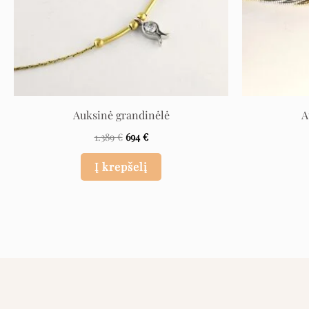
Auksinė grandinėlė
A
1.389
€
694
€
Į krepšelį