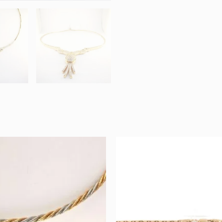
Original
Current
Original
C
price
price
price
pr
was:
is:
was:
is:
5.659 €.
2.829 €.
2.812 €.
1.