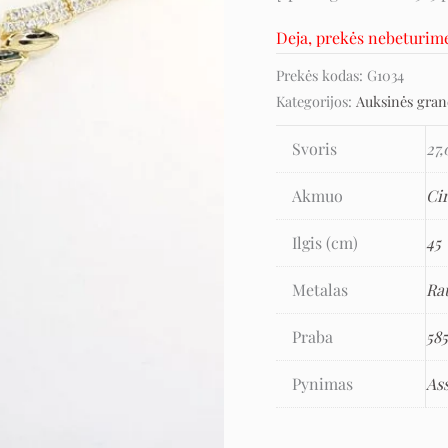
Deja, prekės nebeturim
Prekės kodas:
G1034
Kategorijos:
Auksinės gran
Svoris
27,
Akmuo
Ci
Ilgis (cm)
45
Metalas
Ra
Praba
58
Pynimas
As