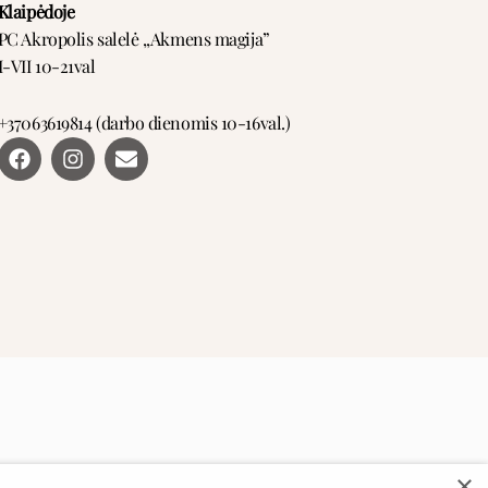
Klaipėdoje
PC Akropolis salelė ,,Akmens magija”
I-VII 10-21val
+37063619814 (darbo dienomis 10-16val.)
F
I
E
a
n
n
c
s
v
e
t
e
b
a
l
o
g
o
o
r
p
k
a
e
m
×