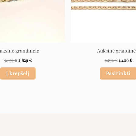
uksinė grandinėlė
Auksinė grandinė
5.659
€
2.829
€
2.812
€
1.406
€
Į krepšelį
Pasirinkti