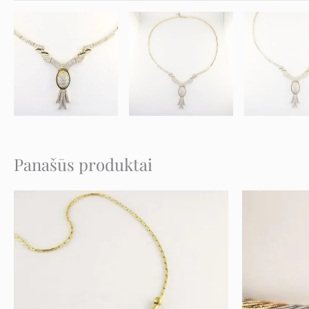
Panašūs produktai
Original
Current
price
price
was:
is:
1.389 €.
694 €.