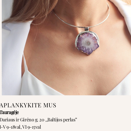
APLANKYKITE MUS
Tauragėje
Dariaus ir Girėno g. 20 ,,Baltijos perlas”
I-V 9-18val, VI 9-15val