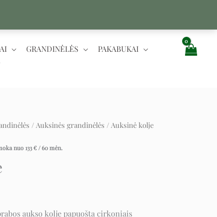
AI
GRANDINĖLĖS
PAKABUKAI
andinėlės
/
Auksinės grandinėlės
/ Auksinė kolje
l
urrent
rice
įmoka nuo
133
€
/ 60 mėn.
e
s:
.
.414 €.
rabos aukso kolje papuošta cirkoniais