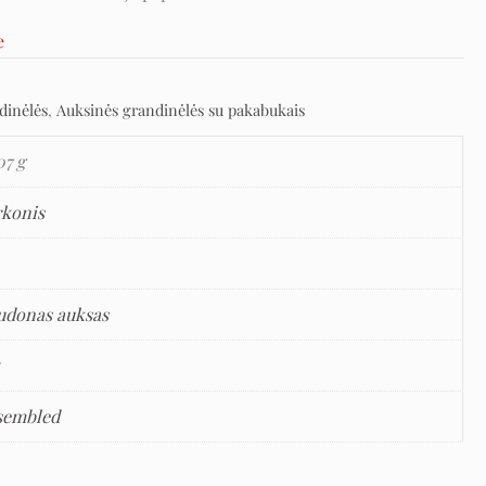
e
dinėlės
,
Auksinės grandinėlės su pakabukais
07 g
rkonis
udonas auksas
5
sembled