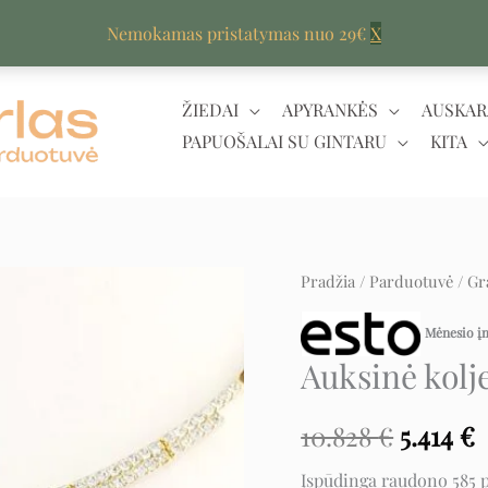
Nemokamas pristatymas nuo 29€
X
ŽIEDAI
APYRANKĖS
AUSKAR
PAPUOŠALAI SU GINTARU
KITA
Pradžia
/
Parduotuvė
/
Gr
Origina
C
price
p
Mėnesio 
Auksinė kolj
was:
i
10.828 €
5
10.828
€
5.414
€
Įspūdinga raudono 585 p