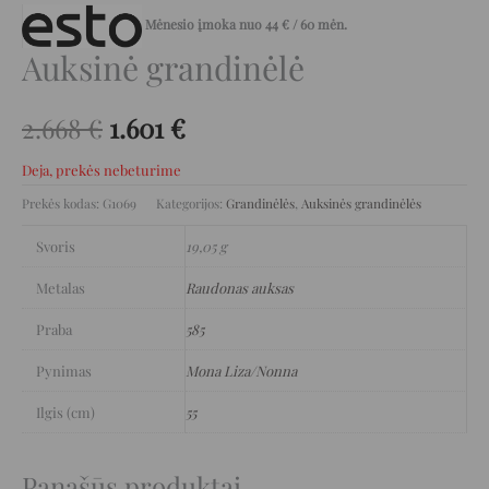
Mėnesio įmoka nuo
44
€
/ 60 mėn.
Auksinė grandinėlė
2.668
€
1.601
€
Deja, prekės nebeturime
Prekės kodas:
G1069
Kategorijos:
Grandinėlės
,
Auksinės grandinėlės
Svoris
19,05 g
Metalas
Raudonas auksas
Praba
585
Pynimas
Mona Liza/Nonna
Ilgis (cm)
55
Panašūs produktai