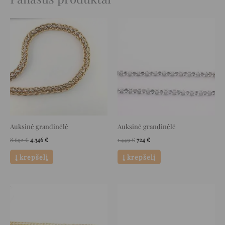
Original
Current
Original
Current
price
price
price
price
was:
is:
was:
is:
8.692 €.
4.346 €.
1.449 €.
724 €.
Auksinė grandinėlė
Auksinė grandinėlė
8.692
€
4.346
€
1.449
€
724
€
Į krepšelį
Į krepšelį
Original
Current
Original
Current
price
price
price
price
was:
is:
was:
is:
2.668 €.
1.334 €.
20.459 €.
10.229 €.