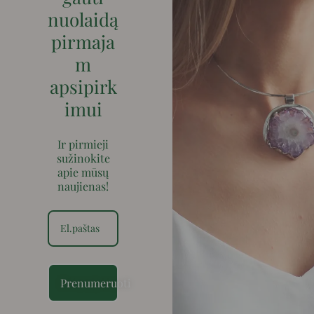
nuolaidą
pirmaja
m
apsipirk
imui
Ir pirmieji
sužinokite
apie mūsų
naujienas!
Prenumeruoti