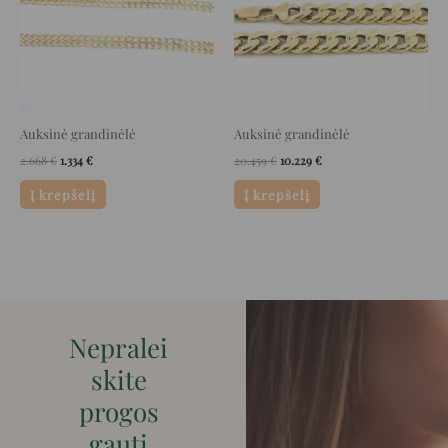
Auksinė grandinėlė
Auksinė grandinėlė
2.668
€
1.334
€
20.459
€
10.229
€
Į krepšelį
Į krepšelį
Nepralei
skite
progos
gauti