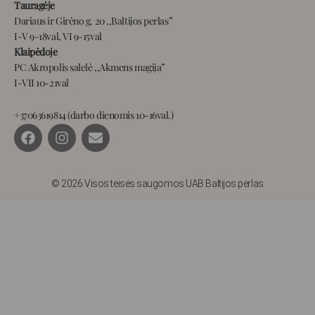
Tauragėje
Dariaus ir Girėno g. 20 ,,Baltijos perlas”
I-V 9-18val, VI 9-15val
Klaipėdoje
PC Akropolis salelė ,,Akmens magija”
I-VII 10-21val
+37063619814 (darbo dienomis 10-16val.)
F
I
E
a
n
n
c
s
v
e
t
e
b
a
l
© 2026 Visos teisės saugomos UAB Baltijos perlas
o
g
o
o
r
p
k
a
e
m