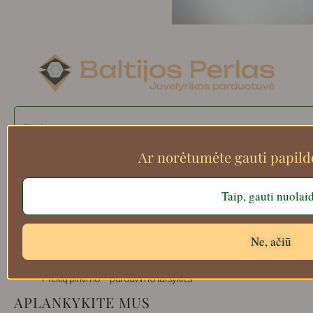
Search
Ar norėtumėte gauti papil
Apie mus
Taip, gauti nuolai
Atsiskaitymo informacija
Prekių grąžinimas
Ne, ačiū
Pristatymas
Privatumas
Prekių pirkimo – pardavimo taisyklės
APLANKYKITE MUS