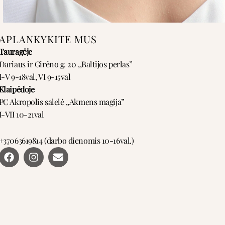
APLANKYKITE MUS
Tauragėje
Dariaus ir Girėno g. 20 ,,Baltijos perlas”
I-V 9-18val, VI 9-15val
Klaipėdoje
PC Akropolis salelė ,,Akmens magija”
I-VII 10-21val
+37063619814 (darbo dienomis 10-16val.)
F
I
E
a
n
n
c
s
v
e
t
e
b
a
l
o
g
o
o
r
p
k
a
e