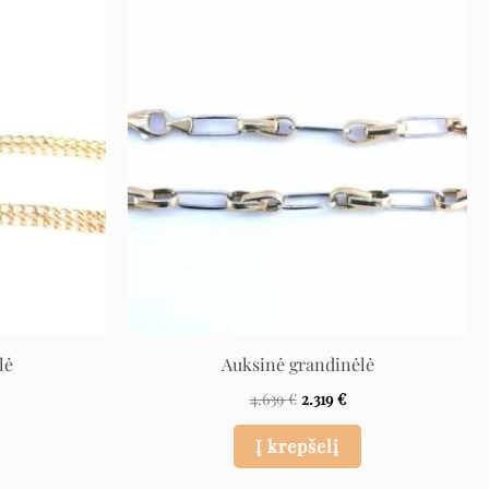
rrent
Original
Current
ice
price
price
was:
is:
334 €.
4.639 €.
2.319 €.
lė
Auksinė grandinėlė
4.639
€
2.319
€
Į krepšelį