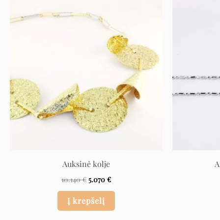
Original
Current
price
price
was:
is:
10.140 €.
5.070 €.
Auksinė kolje
A
10.140
€
5.070
€
Į krepšelį