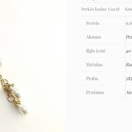
Prekės kodas:
G1028
Kat
Svoris
9,6
Akmuo
Pe
Ilgis (cm)
40
Metalas
Ra
Praba
58
Pynimas
An