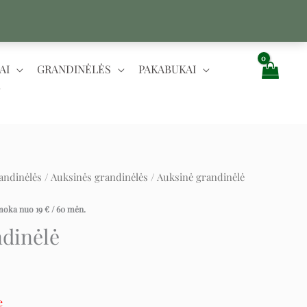
AI
GRANDINĖLĖS
PAKABUKAI
andinėlės
/
Auksinės grandinėlės
/ Auksinė grandinėlė
rent
e
įmoka nuo
19
€
/ 60 mėn.
ndinėlė
€.
e