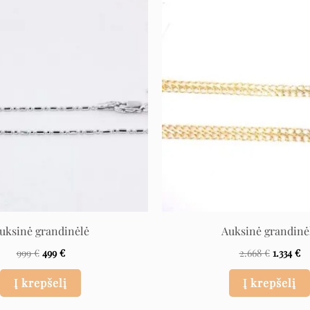
Original
Current
Original
Cu
price
price
price
pr
was:
is:
was:
is:
999 €.
499 €.
2.668 €.
1.
uksinė grandinėlė
Auksinė grandinė
999
€
499
€
2.668
€
1.334
€
Į krepšelį
Į krepšelį