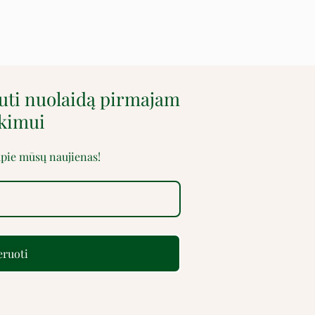
auti nuolaidą pirmajam
rkimui
 apie mūsų naujienas!
ruoti