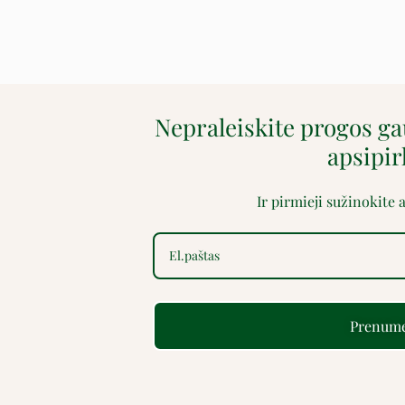
Nepraleiskite progos g
apsipi
Ir pirmieji sužinokite
Prenume