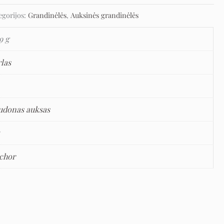
egorijos:
Grandinėlės
,
Auksinės grandinėlės
9 g
rlas
udonas auksas
5
chor