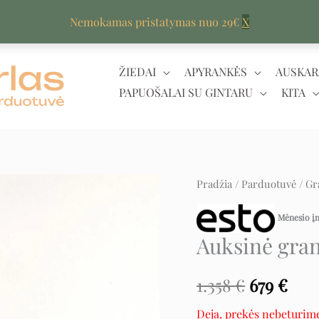
Nemokamas pristatymas nuo 29€
X
ŽIEDAI
APYRANKĖS
AUSKAR
PAPUOŠALAI SU GINTARU
KITA
Pradžia
/
Parduotuvė
/
Gr
Original
Cur
price
pric
Mėnesio 
Auksinė gra
was:
is:
1.358 €.
679 
1.358
€
679
€
Deja, prekės nebeturim