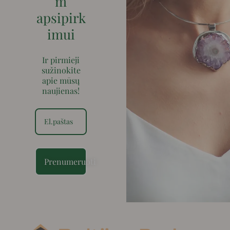
m
apsipirk
imui
Ir pirmieji
sužinokite
apie mūsų
naujienas!
Prenumeruoti