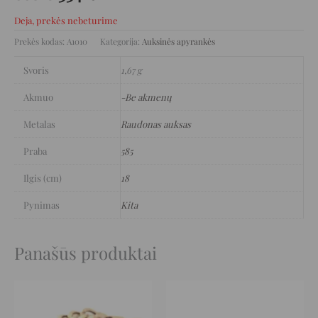
Deja, prekės nebeturime
Prekės kodas:
A1010
Kategorija:
Auksinės apyrankės
Svoris
1,67 g
Akmuo
-Be akmenų
Metalas
Raudonas auksas
Praba
585
Ilgis (cm)
18
Pynimas
Kita
Panašūs produktai
Original
Current
Original
Current
price
price
price
price
was:
is:
was:
is:
6.064 €.
3.032 €.
3.164 €.
1.582 €.