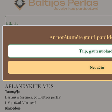
Search
Ar norėtumėte gauti papil
Apie mus
Taip, gauti nuolai
Atsiskaitymo informacija
Prekių grąžinimas
Pristatymas
Ne, ačiū
Privatumas
Prekių pirkimo – pardavimo taisyklės
APLANKYKITE MUS
Tauragėje
Dariaus ir Girėno g. 20 ,,Baltijos perlas”
I-V 9-18val, VI 9-15val
Klaipėdoje