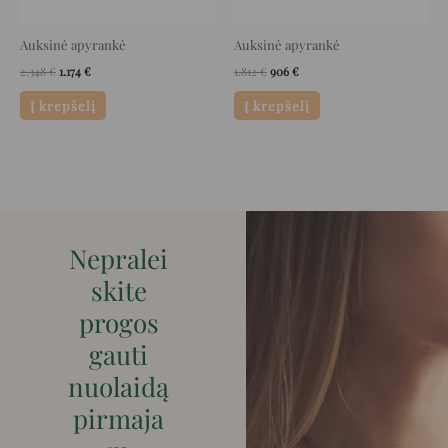
Auksinė apyrankė
Auksinė apyrankė
2.348
€
1.174
€
1.812
€
906
€
Į krepšelį
Į krepšelį
Nepralei
skite
progos
gauti
nuolaidą
pirmaja