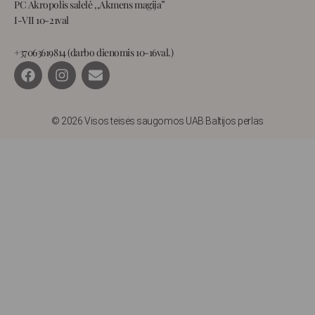
PC Akropolis salelė ,,Akmens magija”
I-VII 10-21val
+37063619814 (darbo dienomis 10-16val.)
F
I
E
a
n
n
c
s
v
e
t
e
b
a
l
© 2026 Visos teisės saugomos UAB Baltijos perlas
o
g
o
o
r
p
k
a
e
m