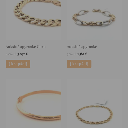
Auksinė apyrankė Curb
Auksinė apyrankė
6.064
€
3.032
€
3.164
€
1.582
€
Į krepšelį
Į krepšelį
Original
Current
Original
Current
price
price
price
price
was:
is:
was:
is:
2.348 €.
1.174 €.
1.812 €.
906 €.