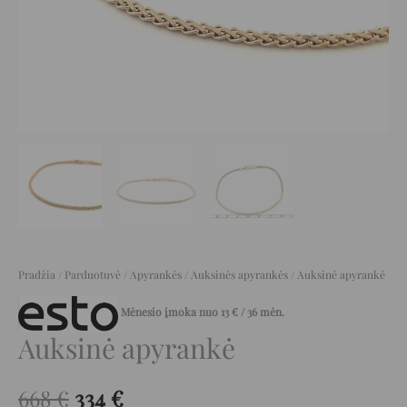
Pradžia
/
Parduotuvė
/
Apyrankės
/
Auksinės apyrankės
/ Auksinė apyrankė
Mėnesio įmoka nuo
13
€
/ 36 mėn.
Auksinė apyrankė
668
€
334
€